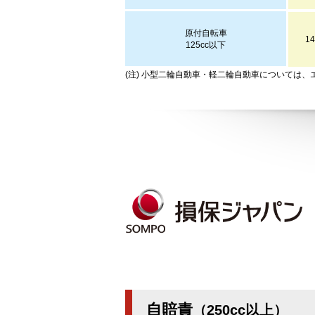
原付自転車
14
125cc以下
(注) 小型二輪自動車・軽二輪自動車については、
自賠責
（250cc以上）